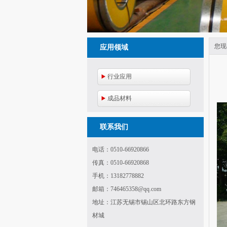
您现
应用领域
行业应用
成品材料
联系我们
电话：0510-66920866
传真：0510-66920868
手机：13182778882
邮箱：746465358@qq.com
地址：江苏无锡市锡山区北环路东方钢
材城