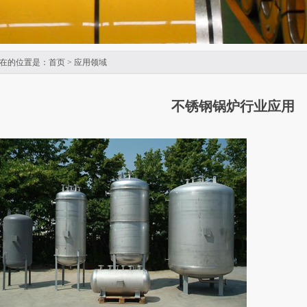
在的位置是：
首页
> 应用领域
不锈钢锅炉行业应用