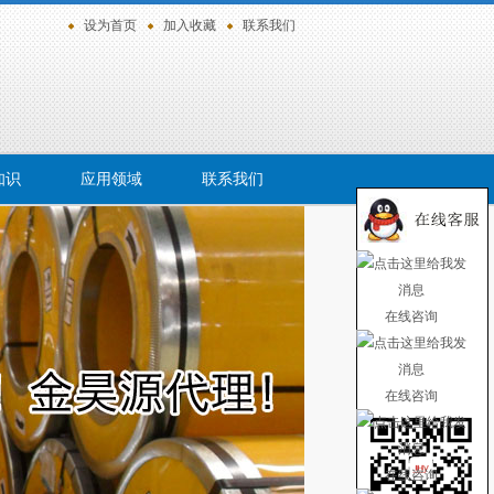
设为首页
加入收藏
联系我们
知识
应用领域
联系我们
在线咨询
在线咨询
在线咨询