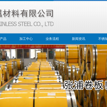
产品
加工中心
业务流程
新闻资讯
不锈