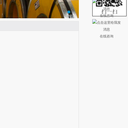
在线咨询
在线咨询