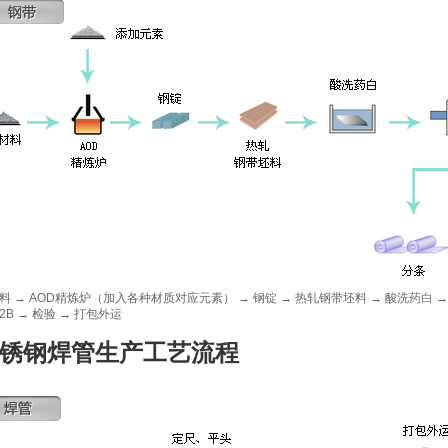
料 → AOD精炼炉（加入各种材质对应元素） → 钢锭 → 热轧钢带坯料 → 酸洗药白 → 
2B → 检验 → 打包外运
锈钢焊管生产工艺流程