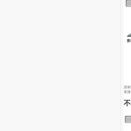
原材
直接
不