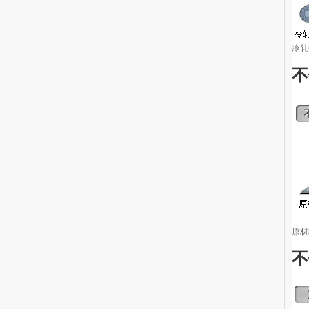
冷轧
不
原材
不