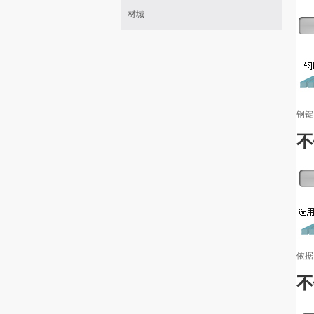
材城
钢锭
不
依据
不