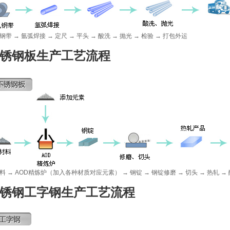
钢带 → 氩弧焊接 → 定尺 → 平头 → 酸洗 → 抛光 → 检验 → 打包外运
锈钢板生产工艺流程
料 → AOD精炼炉（加入各种材质对应元素） → 钢锭 → 钢锭修磨 → 切头 → 热轧 → 
锈钢工字钢生产工艺流程